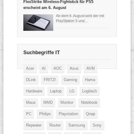
FlexStrike Wireless-Fightstick für PS5
erscheint am 6. August
Ab dem 6. August wird der mit
PlayStation 5 und…
Suchbegriffe IT
Acer
AI
AOC
Asus
AVM
DLink
FRITZ!
Gaming
Hama
Hardware
Laptop
LG
Logitech
Maus
MMD
Monitor
Notebook
PC
Philips
Playstation
Qnap
Repeater
Router
Samsung
Sony