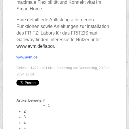
maximale Flexibilität und Konnektivität im
Smart Home.
Eine detaillierte Auflistung aller neuen
Funktionen sowie Anleitungen zur Installation
des FRITZ! Labors für das FRITZ!Smart
Gateway finden interessierte Nutzer unter
www.avm.de/labor
.
www.avm.de
Gelesen
1422
mal
Letzte Änderung am Donnerstag, 20 Juni
2024 12:24
Artikel bewerten
1
2
3
4
5