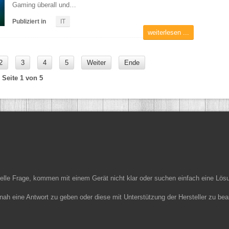
Gaming überall und…
Publiziert in
IT
weiterlesen ...
2
3
4
5
Weiter
Ende
Seite 1 von 5
ielle Frage, kommen mit einem Gerät nicht klar oder suchen einfach eine Lös
nah eine Antwort zu geben oder diese mit Unterstützung der Hersteller zu bea