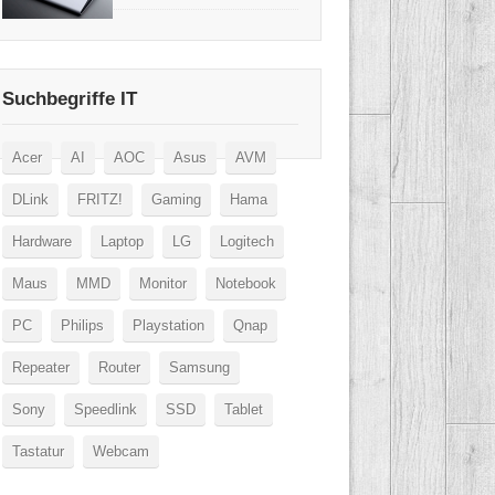
Suchbegriffe IT
Acer
AI
AOC
Asus
AVM
DLink
FRITZ!
Gaming
Hama
Hardware
Laptop
LG
Logitech
Maus
MMD
Monitor
Notebook
PC
Philips
Playstation
Qnap
Repeater
Router
Samsung
Sony
Speedlink
SSD
Tablet
Tastatur
Webcam