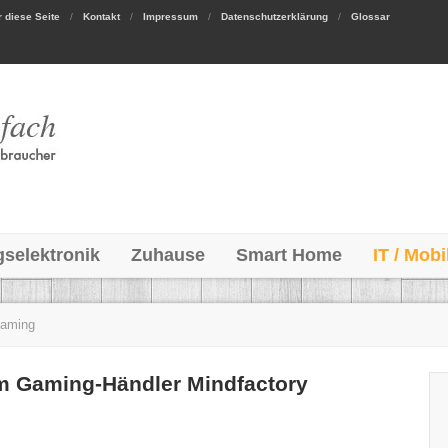
 diese Seite
Kontakt
Impressum
Datenschutzerklärung
Glossar
gselektronik
Zuhause
Smart Home
IT / Mobi
aming
im Gaming-Händler Mindfactory