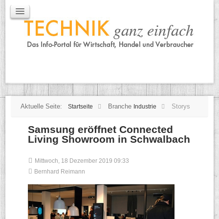
IT / Mobile
Mobile
IT
TK
Tipps
Praxischeck
Aktuelle Seite:
Branche
Storys
Startseite
Industrie
Samsung eröffnet Connected
Living Showroom in Schwalbach
Mittwoch, 18 Dezember 2019 09:33
Bernhard Reimann