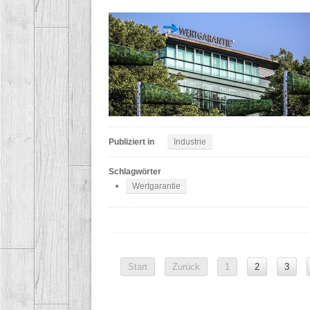
Publiziert in
Industrie
Schlagwörter
Wertgarantie
Start
Zurück
1
2
3