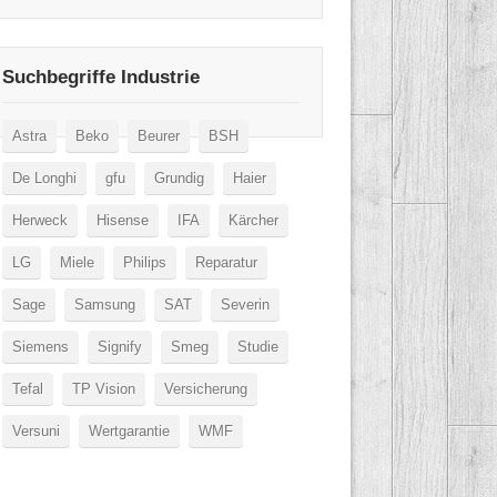
Suchbegriffe Industrie
Astra
Beko
Beurer
BSH
De Longhi
gfu
Grundig
Haier
Herweck
Hisense
IFA
Kärcher
LG
Miele
Philips
Reparatur
Sage
Samsung
SAT
Severin
Siemens
Signify
Smeg
Studie
Tefal
TP Vision
Versicherung
Versuni
Wertgarantie
WMF