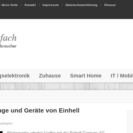
 diese Seite
Kontakt
Impressum
Datenschutzerklärung
Glossar
gselektronik
Zuhause
Smart Home
IT / Mobi
ge und Geräte von Einhell
Reimann
Wertgarantie arbeitet künftig mit der Einhell Germany AG