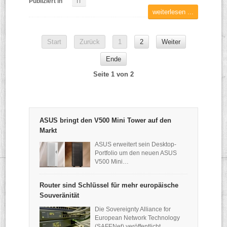
Publiziert in
IT
weiterlesen ...
Start
Zurück
1
2
Weiter
Ende
Seite 1 von 2
ASUS bringt den V500 Mini Tower auf den
Markt
ASUS erweitert sein Desktop-
Portfolio um den neuen ASUS
V500 Mini…
Router sind Schlüssel für mehr europäische
Souveränität
Die Sovereignty Alliance for
European Network Technology
(SAFENet) veröffentlicht