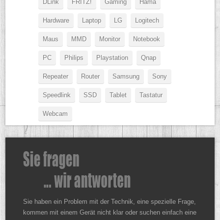
DLink
FRITZ!
Gaming
Hama
Hardware
Laptop
LG
Logitech
Maus
MMD
Monitor
Notebook
PC
Philips
Playstation
Qnap
Repeater
Router
Samsung
Sony
Speedlink
SSD
Tablet
Tastatur
Webcam
Sie haben ein Problem mit der Technik, eine spezielle Frage,
kommen mit einem Gerät nicht klar oder suchen einfach eine