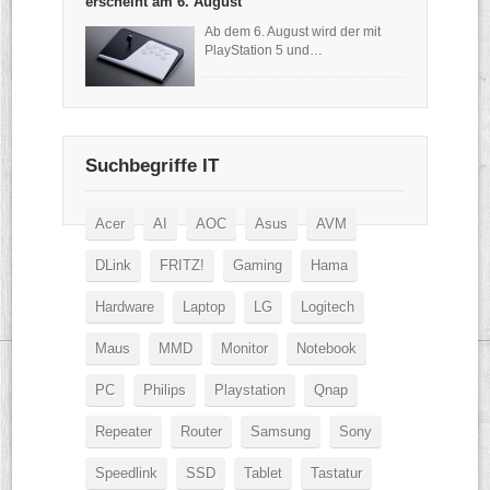
erscheint am 6. August
Ab dem 6. August wird der mit
PlayStation 5 und…
Suchbegriffe IT
Acer
AI
AOC
Asus
AVM
DLink
FRITZ!
Gaming
Hama
Hardware
Laptop
LG
Logitech
Maus
MMD
Monitor
Notebook
PC
Philips
Playstation
Qnap
Repeater
Router
Samsung
Sony
Speedlink
SSD
Tablet
Tastatur