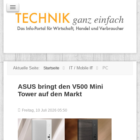
IT / Mobile
Mobile
IT
TK
Tipps
Praxischeck
Aktuelle Seite:
IT / Mobile
PC
Startseite
IT
ASUS bringt den V500 Mini
Tower auf den Markt
Freitag, 10 Juli 2026 05:50