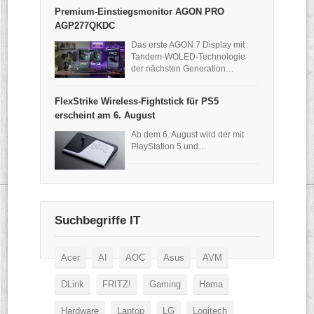
Premium-Einstiegsmonitor AGON PRO
AGP277QKDC
Das erste AGON 7 Display mit
Tandem-WOLED-Technologie
der nächsten Generation…
FlexStrike Wireless-Fightstick für PS5
erscheint am 6. August
Ab dem 6. August wird der mit
PlayStation 5 und…
Suchbegriffe IT
Acer
AI
AOC
Asus
AVM
DLink
FRITZ!
Gaming
Hama
Hardware
Laptop
LG
Logitech