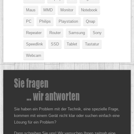
Maus
MMD
Monitor
Notebook
PC
Philips
Playstation
Qnap
Repeater
Router
Samsung
Sony
Speedlink
SSD
Tablet
Tastatur
Webcam
Sie haben ein Problem mit der Technik, eine spezielle Frage,
kommen mit einem Gerät nicht klar oder suchen einfach eine
Lösung für ein Problem?
Dann schreiben Sie uns! Wir versuchen Ihnen zeitnah eine