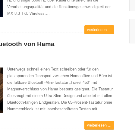
Hz und sogar 8000 Hz über Kabel unterstreichen die
Verarbeitungsqualität und die Reaktionsgeschwindigkeit der
MX 8.3 TKL Wireless.…
weiterlesen ...
Bluetooth von Hama
Unterwegs schnell einen Text schreiben oder für den
platzsparenden Transport zwischen Homeoffice und Büro ist
die faltbare Bluetooth-Mini-Tastatur „Travel 450" mit
Magnetverschluss von Hama bestens geeignet. Die Tastatur
überzeugt mit einem Ultra-Slim-Design und arbeitet mit allen
Bluetooth-fähigen Endgeräten. Die 65-Prozent-Tastatur ohne
Nummernblock ist mit laserbeschrifteten Tasten mit…
weiterlesen ...