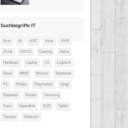
Suchbegriffe IT
Acer
AI
AOC
Asus
AVM
DLink
FRITZ!
Gaming
Hama
Hardware
Laptop
LG
Logitech
Maus
MMD
Monitor
Notebook
PC
Philips
Playstation
Qnap
Repeater
Router
Samsung
Sony
Speedlink
SSD
Tablet
Tastatur
Webcam