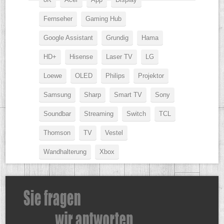
Fernseher
Gaming Hub
Google Assistant
Grundig
Hama
HD+
Hisense
Laser TV
LG
Loewe
OLED
Philips
Projektor
Samsung
Sharp
Smart TV
Sony
Soundbar
Streaming
Switch
TCL
Thomson
TV
Vestel
Wandhalterung
Xbox