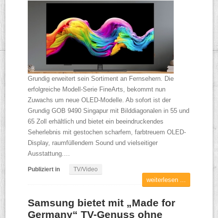
Grundig erweitert sein Sortiment an Fernsehern. Die
erfolgreiche Modell-Serie FineArts, bekommt nun
Zuwachs um neue OLED-Modelle. Ab sofort ist der
Grundig GOB 9490 Singapur mit Bilddiagonalen in 55 und
65 Zoll erhältlich und bietet ein beeindruckendes
Seherlebnis mit gestochen scharfem, farbtreuem OLED-
Display, raumfüllendem Sound und vielseitiger
Ausstattung.…
Publiziert in
TV/Video
weiterlesen ...
Samsung bietet mit „Made for
Germany“ TV-Genuss ohne