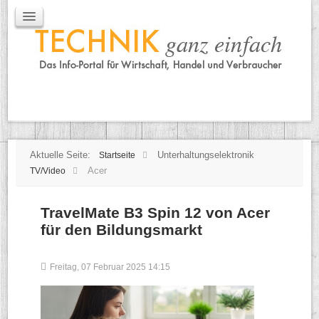
IT / Mobile
Mobile
IT
TK
Tipps
Praxischeck
Aktuelle Seite:
Unterhaltungselektronik
Startseite
Acer
TV/Video
TravelMate B3 Spin 12 von Acer
für den Bildungsmarkt
Freitag, 07 Februar 2025 14:15