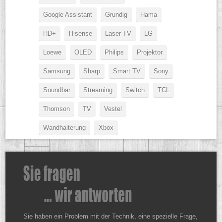
Google Assistant
Grundig
Hama
HD+
Hisense
Laser TV
LG
Loewe
OLED
Philips
Projektor
Samsung
Sharp
Smart TV
Sony
Soundbar
Streaming
Switch
TCL
Thomson
TV
Vestel
Wandhalterung
Xbox
Sie haben ein Problem mit der Technik, eine spezielle Frage,