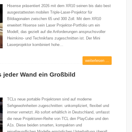
Hisense präsentiert 2026 mit dem XR10 seinen bis dato best
ausgestattesten mobilen Triple-Laser-Projektor für
Bildiagonalen zwischen 65 und 300 Zoll. Mit dem XR10
erweitert Hisense sein Laser Projektor-Portfolio um ein
Modell, das gezielt auf die Anforderungen anspruchsvoller
Heimkino- und Technikfans zugeschnitten ist. Der Mini
Laserprojektor kombiniert hohe…
weiterlesen ...
 jeder Wand ein Großbild
TCLs neue portable Projektoren sind auf moderne
Sehgewohnheiten zugeschnitten: unkompliziert, flexibel und
immer vernetzt. Ab sofort erhältlich in Deutschland, umfasst
die neue Projektoren-Reihe von TCL den PlayCube und den
A1s. Diese beiden smarten, kompakten und
reisefreundlichen Modelle ermöglichen Unterhaltung überall