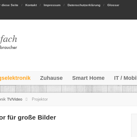
 diese Seite
Kontakt
Impressum
Datenschutzerklärung
Glossar
gselektronik
Zuhause
Smart Home
IT / Mobi
onik
Projektor
TV/Video
or für große Bilder