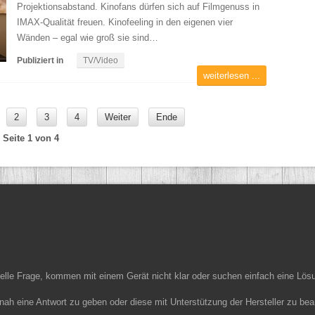
Projektionsabstand. Kinofans dürfen sich auf Filmgenuss in
IMAX-Qualität freuen. Kinofeeling in den eigenen vier
Wänden – egal wie groß sie sind…
Publiziert in
TV/Video
weiterlesen ...
2
3
4
Weiter
Ende
Seite 1 von 4
ielle Frage, kommen mit einem Gerät nicht klar oder suchen einfach eine Lös
nah eine Antwort zu geben oder diese mit Unterstützung der Hersteller zu bea