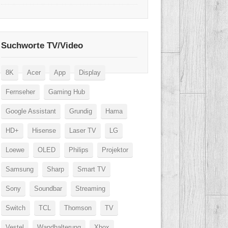
Suchworte TV/Video
8K
Acer
App
Display
Fernseher
Gaming Hub
Google Assistant
Grundig
Hama
HD+
Hisense
Laser TV
LG
Loewe
OLED
Philips
Projektor
Samsung
Sharp
Smart TV
Sony
Soundbar
Streaming
Switch
TCL
Thomson
TV
Vestel
Wandhalterung
Xbox