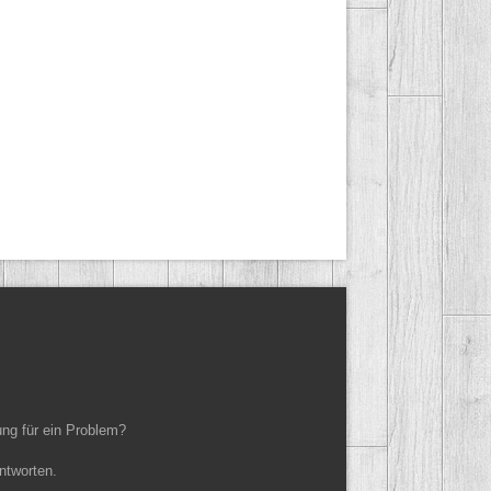
ung für ein Problem?
ntworten.