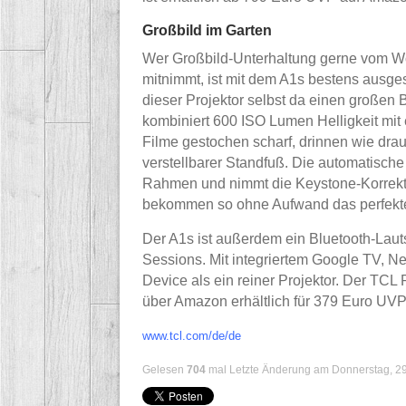
Großbild im Garten
Wer Großbild-Unterhaltung gerne vom W
mitnimmt, ist mit dem A1s bestens ausgest
dieser Projektor selbst da einen großen B
kombiniert 600 ISO Lumen Helligkeit mit
Filme gestochen scharf, drinnen wie drauße
verstellbarer Standfuß. Die automatisch
Rahmen und nimmt die Keystone-Korrektu
bekommen so ohne Aufwand das perfekte
Der A1s ist außerdem ein Bluetooth-Lauts
Sessions. Mit integriertem Google TV, Net
Device als ein reiner Projektor. Der TCL P
über Amazon erhältlich für 379 Euro UVP
www.tcl.com/de/de
Gelesen
704
mal
Letzte Änderung am Donnerstag, 2