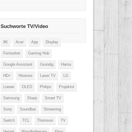
Suchworte TV/Video
8K
Acer
App
Display
Fernseher
Gaming Hub
Google Assistant
Grundig
Hama
HD+
Hisense
Laser TV
LG
Loewe
OLED
Philips
Projektor
Samsung
Sharp
Smart TV
Sony
Soundbar
Streaming
Switch
TCL
Thomson
TV
Vestel
Wandhalterung
Xbox