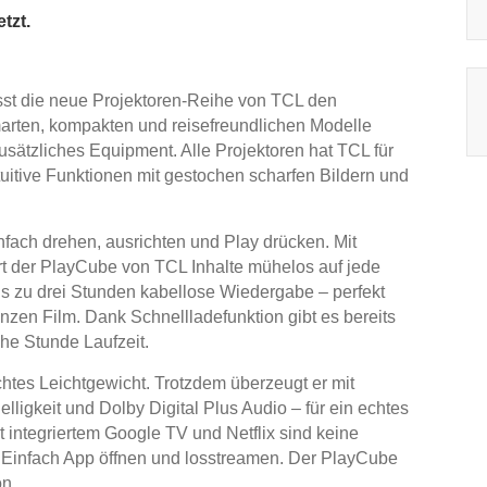
tzt.
asst die neue Projektoren-Reihe von TCL den
rten, kompakten und reisefreundlichen Modelle
sätzliches Equipment. Alle Projektoren hat TCL für
tuitive Funktionen mit gestochen scharfen Bildern und
fach drehen, ausrichten und Play drücken. Mit
t der PlayCube von TCL Inhalte mühelos auf jede
bis zu drei Stunden kabellose Wiedergabe – perfekt
nzen Film. Dank Schnellladefunktion gibt es bereits
he Stunde Laufzeit.
chtes Leichtgewicht. Trotzdem überzeugt er mit
igkeit und Dolby Digital Plus Audio – für ein echtes
t integriertem Google TV und Netflix sind keine
 Einfach App öffnen und losstreamen. Der PlayCube
on.