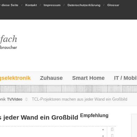
 diese Seite
Kontakt
Impressum
Datenschutzerklärung
Glossar
gselektronik
Zuhause
Smart Home
IT / Mobi
onik
TCL-Projektoren machen aus jeder Wand ein Großbild
TV/Video
Empfehlung
 jeder Wand ein Großbild