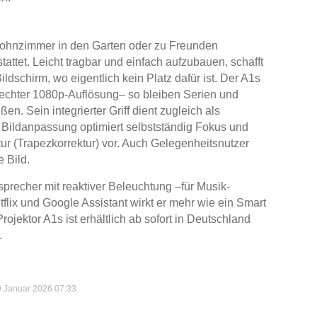
ohnzimmer in den Garten oder zu Freunden
attet. Leicht tragbar und einfach aufzubauen, schafft
ildschirm, wo eigentlich kein Platz dafür ist. Der A1s
 echter 1080p-Auflösung– so bleiben Serien und
n. Sein integrierter Griff dient zugleich als
e Bildanpassung optimiert selbstständig Fokus und
r (Trapezkorrektur) vor. Auch Gelegenheitsnutzer
 Bild.
precher mit reaktiver Beleuchtung –für Musik-
flix und Google Assistant wirkt er mehr wie ein Smart
rojektor A1s ist erhältlich ab sofort in Deutschland
.
9 Januar 2026 07:33