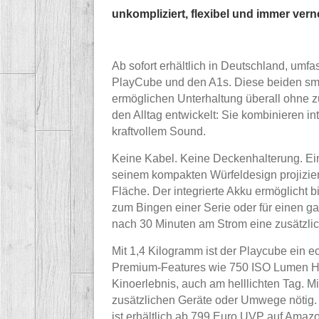
unkompliziert, flexibel und immer verne
Ab sofort erhältlich in Deutschland, umf
PlayCube und den A1s. Diese beiden sma
ermöglichen Unterhaltung überall ohne zu
den Alltag entwickelt: Sie kombinieren in
kraftvollem Sound.
Keine Kabel. Keine Deckenhalterung. Ein
seinem kompakten Würfeldesign projizier
Fläche. Der integrierte Akku ermöglicht 
zum Bingen einer Serie oder für einen ga
nach 30 Minuten am Strom eine zusätzlic
Mit 1,4 Kilogramm ist der Playcube ein e
Premium-Features wie 750 ISO Lumen Hell
Kinoerlebnis, auch am helllichten Tag. Mi
zusätzlichen Geräte oder Umwege nötig.
ist erhältlich ab 799 Euro UVP auf Amaz