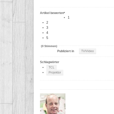
Artikel bewerten
1
2
3
4
5
(0 Stimmen)
Publiziert in
TV/Video
Schlagwörter
TCL
Projektor