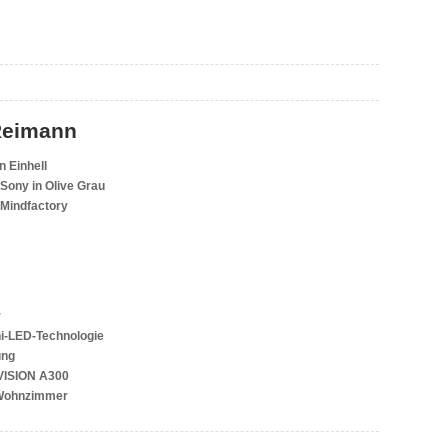
Reimann
 Einhell
ony in Olive Grau
 Mindfactory
r
i-LED-Technologie
ung
VISION A300
 Wohnzimmer