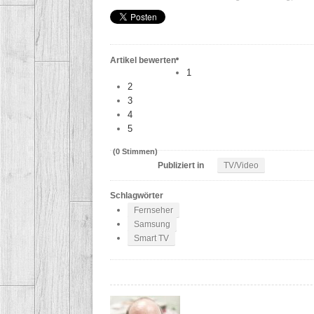
Artikel bewerten
1
2
3
4
5
(0 Stimmen)
Publiziert in
TV/Video
Schlagwörter
Fernseher
Samsung
Smart TV