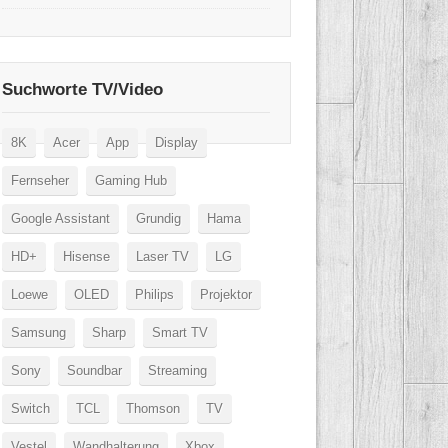
Suchworte TV/Video
8K
Acer
App
Display
Fernseher
Gaming Hub
Google Assistant
Grundig
Hama
HD+
Hisense
Laser TV
LG
Loewe
OLED
Philips
Projektor
Samsung
Sharp
Smart TV
Sony
Soundbar
Streaming
Switch
TCL
Thomson
TV
Vestel
Wandhalterung
Xbox