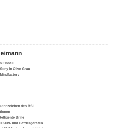
Reimann
 Einhell
ony in Olive Grau
 Mindfactory
skennzeichen des BSI
tionen
lligente Brille
i Kühl- und Gefriergeräten