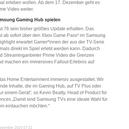
mal erleben wollen. Ab dem 17. Dezember geht es
ime Video weiter.
 Samsung Gaming Hub spielen
ut 76 sein bisher größtes Update erhalten. Das
st ab sofort über den Xbox Game Pass³ im Samsung
ghlight erwartet Gamer*innen der aus der TV-Serie
mals direkt im Spiel erlebt werden kann. Dadurch
nd Streaminganbieter Prime Video die Grenzen
nd machen ein immersives Fallout-Erlebnis auf
das Home Entertainment immersiv ausgestaltet. Wir
de Inhalte, die im Gaming Hub, auf TV Plus oder
r einem Gerät“, so Kevin Beatty, Head of Product für
nces „Damit sind Samsung TVs eine ideale Wahl für
sum eintauchen möchten.“
Dezember 2025 07:31