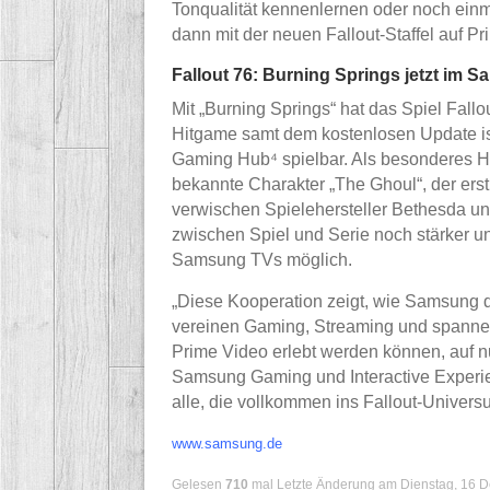
Tonqualität kennenlernen oder noch ein
dann mit der neuen Fallout-Staffel auf Pr
Fallout 76: Burning Springs jetzt im
Mit „Burning Springs“ hat das Spiel Fallo
Hitgame samt dem kostenlosen Update i
Gaming Hub⁴ spielbar. Als besonderes Hi
bekannte Charakter „The Ghoul“, der erst
verwischen Spielehersteller Bethesda u
zwischen Spiel und Serie noch stärker u
Samsung TVs möglich.
„Diese Kooperation zeigt, wie Samsung 
vereinen Gaming, Streaming und spannen
Prime Video erlebt werden können, auf nu
Samsung Gaming und Interactive Experie
alle, die vollkommen ins Fallout-Univer
www.samsung.de
Gelesen
710
mal
Letzte Änderung am Dienstag, 16 