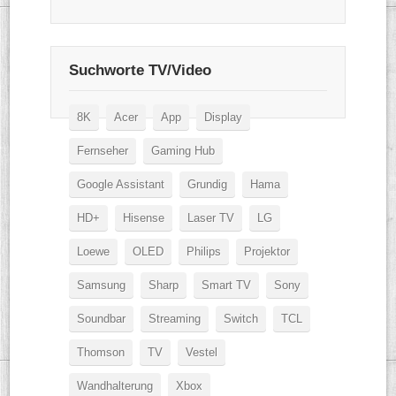
Suchworte TV/Video
8K
Acer
App
Display
Fernseher
Gaming Hub
Google Assistant
Grundig
Hama
HD+
Hisense
Laser TV
LG
Loewe
OLED
Philips
Projektor
Samsung
Sharp
Smart TV
Sony
Soundbar
Streaming
Switch
TCL
Thomson
TV
Vestel
Wandhalterung
Xbox