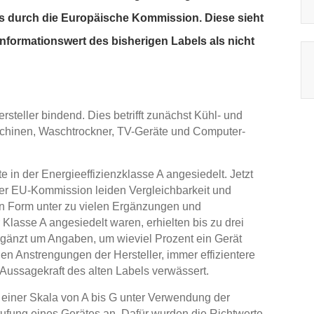
ls durch die Europäische Kommission. Diese sieht
nformationswert des bisherigen Labels als nicht
steller bindend. Dies betrifft zunächst Kühl- und
schinen, Waschtrockner, TV-Geräte und Computer-
 in der Energieeffizienzklasse A angesiedelt. Jetzt
der EU-Kommission leiden Vergleichbarkeit und
en Form unter zu vielen Ergänzungen und
 Klasse A angesiedelt waren, erhielten bis zu drei
rgänzt um Angaben, um wieviel Prozent ein Gerät
hen Anstrengungen der Hersteller, immer effizientere
Aussagekraft des alten Labels verwässert.
f einer Skala von A bis G unter Verwendung der
ufung eines Gerätes an. Dafür wurden die Richtwerte