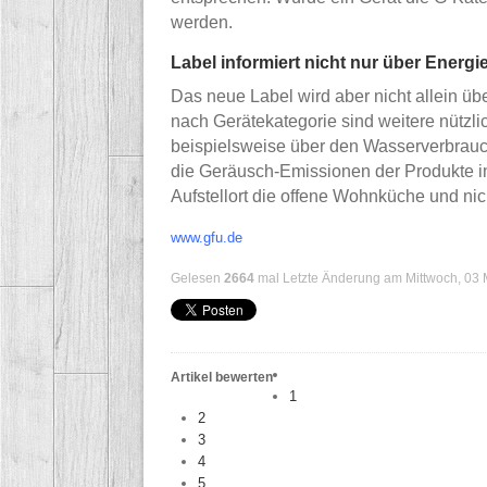
werden.
Label informiert nicht nur über Energ
Das neue Label wird aber nicht allein üb
nach Gerätekategorie sind weitere nütz
beispielsweise über den Wasserverbrau
die Geräusch-Emissionen der Produkte inf
Aufstellort die offene Wohnküche und nic
www.gfu.de
Gelesen
2664
mal
Letzte Änderung am Mittwoch, 03 
Artikel bewerten
1
2
3
4
5