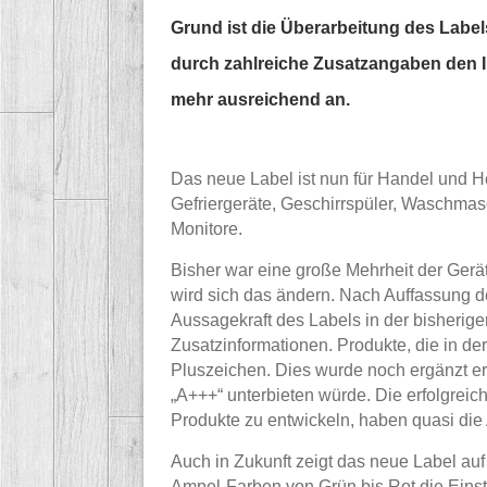
Grund ist die Überarbeitung des Labe
durch zahlreiche Zusatzangaben den I
mehr ausreichend an.
Das neue Label ist nun für Handel und Her
Gefriergeräte, Geschirrspüler, Waschma
Monitore.
Bisher war eine große Mehrheit der Geräte
wird sich das ändern. Nach Auffassung 
Aussagekraft des Labels in der bisherig
Zusatzinformationen. Produkte, die in der
Pluszeichen. Dies wurde noch ergänzt e
„A+++“ unterbieten würde. Die erfolgreic
Produkte zu entwickeln, haben quasi die 
Auch in Zukunft zeigt das neue Label au
Ampel-Farben von Grün bis Rot die Einst