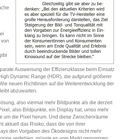
ache
ei
 von
ibt
eparate Ausweisung der Effizienzklasse beim Einsatz
, High Dynamic Range (HDR), die aufgrund größerer
 Wie neuen Richtlinien auf die Weiterentwicklung der
leibt abzuwarten.
sung, also viermal mehr Bildpunkte als die derzeit
xel, also Bildpunkte, ein Display hat, umso mehr
e um die Pixel herum. Und diese Zwischenräume
t aktuell das Risiko, dass die von ihrer
plays den Vorgaben des Ökodesigns nicht mehr
egorie verfehlen, müsste es vom Markt genommen