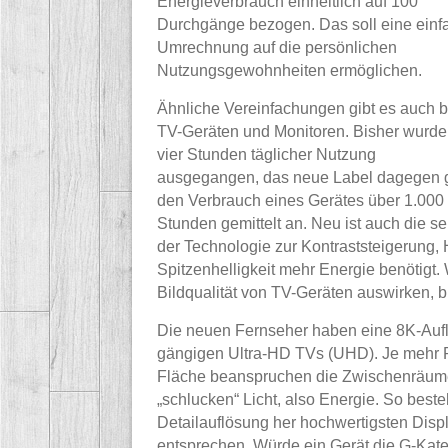
Energieverbrauch einheitlich auf 100
Durchgänge bezogen. Das soll eine einf
Umrechnung auf die persönlichen
Nutzungsgewohnheiten ermöglichen.
Ähnliche Vereinfachungen gibt es auch b
TV-Geräten und Monitoren. Bisher wurde
vier Stunden täglicher Nutzung
ausgegangen, das neue Label dagegen g
den Verbrauch eines Gerätes über 1.000
Stunden gemittelt an. Neu ist auch die s
der Technologie zur Kontraststeigerung
Spitzenhelligkeit mehr Energie benötigt.
Bildqualität von TV-Geräten auswirken, b
Die neuen Fernseher haben eine 8K-Auflö
gängigen Ultra-HD TVs (UHD). Je mehr Pi
Fläche beanspruchen die Zwischenräum
„schlucken“ Licht, also Energie. So besteh
Detailauflösung her hochwertigsten Dis
entsprechen. Würde ein Gerät die G-Kat