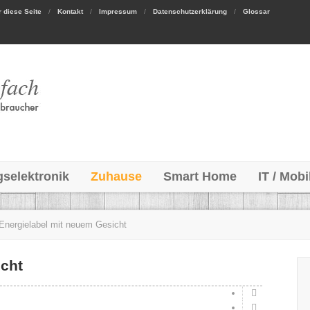
 diese Seite
Kontakt
Impressum
Datenschutzerklärung
Glossar
gselektronik
Zuhause
Smart Home
IT / Mobi
Energielabel mit neuem Gesicht
icht