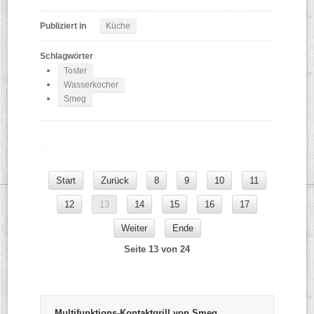
Publiziert in
Küche
Schlagwörter
Toster
Wasserkocher
Smeg
Start
Zurück
8
9
10
11
12
13
14
15
16
17
Weiter
Ende
Seite 13 von 24
Multifunktions-Kontaktgrill von Smeg