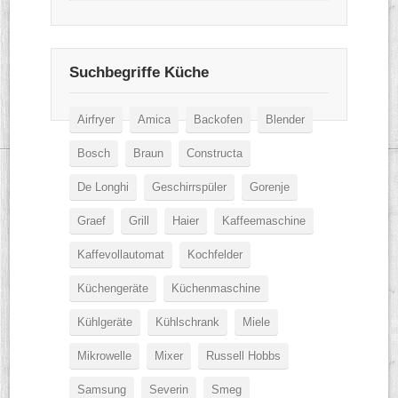
Suchbegriffe Küche
Airfryer
Amica
Backofen
Blender
Bosch
Braun
Constructa
De Longhi
Geschirrspüler
Gorenje
Graef
Grill
Haier
Kaffeemaschine
Kaffevollautomat
Kochfelder
Küchengeräte
Küchenmaschine
Kühlgeräte
Kühlschrank
Miele
Mikrowelle
Mixer
Russell Hobbs
Samsung
Severin
Smeg