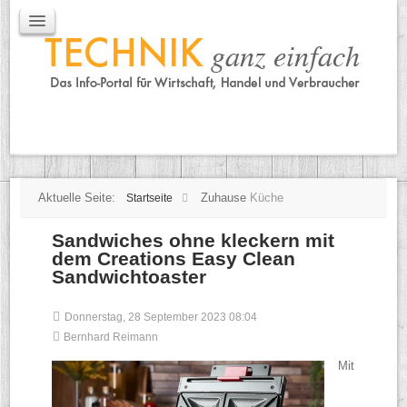
IT / Mobile
Mobile
IT
TK
Tipps
Praxischeck
Aktuelle Seite:
Zuhause
Küche
Startseite
Sandwiches ohne kleckern mit
dem Creations Easy Clean
Sandwichtoaster
Donnerstag, 28 September 2023 08:04
Bernhard Reimann
Mit