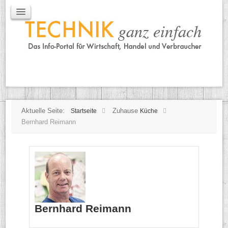
IT / Mobile
Mobile
IT
TK
Tipps
Praxischeck
Aktuelle Seite:
Zuhause
Startseite
Küche
Bernhard Reimann
Bernhard Reimann