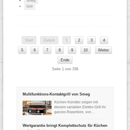
Smeg
Grill
Start
Zurück
1
2
3
4
5
6
7
8
9
10
Weiter
Ende
Seite 1 von 336
Multifunktions-Kontaktgrill von Smeg
Küchen-Künstler zeigen mit
diesem variablen Elektro-Grill ihr
ganzes Repertoire, von…
Wertgarantie bringt Komplettschutz für Küchen