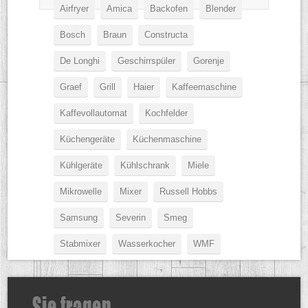
Airfryer
Amica
Backofen
Blender
Bosch
Braun
Constructa
De Longhi
Geschirrspüler
Gorenje
Graef
Grill
Haier
Kaffeemaschine
Kaffevollautomat
Kochfelder
Küchengeräte
Küchenmaschine
Kühlgeräte
Kühlschrank
Miele
Mikrowelle
Mixer
Russell Hobbs
Samsung
Severin
Smeg
Stabmixer
Wasserkocher
WMF