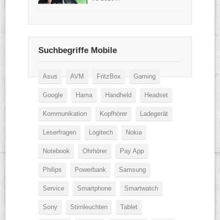
Suchbegriffe Mobile
Asus
AVM
FritzBox
Gaming
Google
Hama
Handheld
Headset
Kommunikation
Kopfhörer
Ladegerät
Leserfragen
Logitech
Nokia
Notebook
Ohrhörer
Pay App
Philips
Powerbank
Samsung
Service
Smartphone
Smartwatch
Sony
Stirnleuchten
Tablet