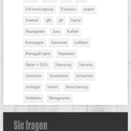
EK/servicegroup
Euronics
expert
Freenet
gfk
gft
Hama
Hausgeräte
Jura
Kaffee
Kampagne
Kenwood
Liebherr
ManageEngine
Reparatur
Retail + DUS
Samsung
Security
Seminare
Sennheiser
Sicherheit
Umfrage
Verein
Versicherung
Vodafone
Wertgarantie