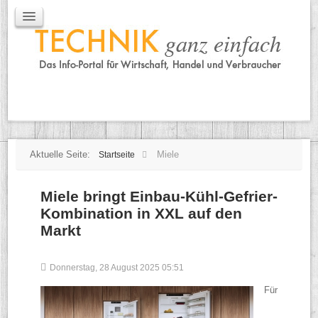
IT / Mobile
Mobile
IT
TK
Tipps
Praxischeck
Aktuelle Seite:
Miele
Startseite
Miele bringt Einbau-Kühl-Gefrier-
Kombination in XXL auf den
Markt
Donnerstag, 28 August 2025 05:51
Für