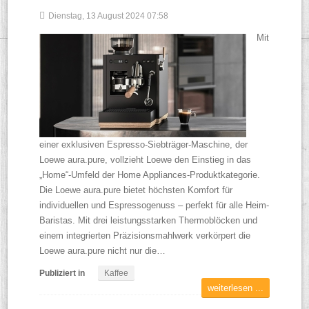
Dienstag, 13 August 2024 07:58
Mit
einer exklusiven Espresso-Siebträger-Maschine, der
Loewe aura.pure, vollzieht Loewe den Einstieg in das
„Home“-Umfeld der Home Appliances-Produktkategorie.
Die Loewe aura.pure bietet höchsten Komfort für
individuellen und Espressogenuss – perfekt für alle Heim-
Baristas. Mit drei leistungsstarken Thermoblöcken und
einem integrierten Präzisionsmahlwerk verkörpert die
Loewe aura.pure nicht nur die…
Publiziert in
Kaffee
weiterlesen ...