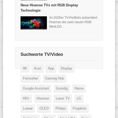
Neue Hisense TVs mit RGB Display
Technologie
Im 2026er TV-Portfolio präsentiert
Hisense die zwei neuen RGB
MiniLED…
Suchworte TV/Video
8K
Acer
App
Display
Fernseher
Gaming Hub
Google Assistant
Grundig
Hama
HD+
Hisense
Laser TV
LG
Loewe
OLED
Philips
Projektor