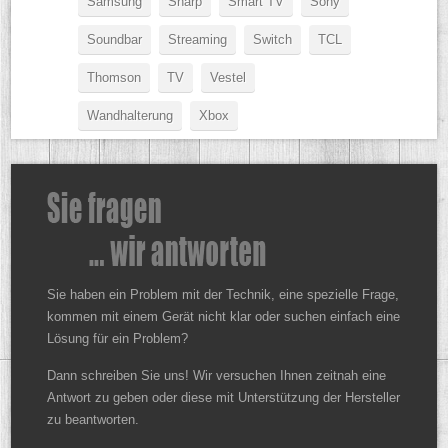
Samsung
Sharp
Smart TV
Sony
Soundbar
Streaming
Switch
TCL
Thomson
TV
Vestel
Wandhalterung
Xbox
Sie haben ein Problem mit der Technik, eine spezielle Frage,
kommen mit einem Gerät nicht klar oder suchen einfach eine
Lösung für ein Problem?
Dann schreiben Sie uns! Wir versuchen Ihnen zeitnah eine
Antwort zu geben oder diese mit Unterstützung der Hersteller
zu beantworten.