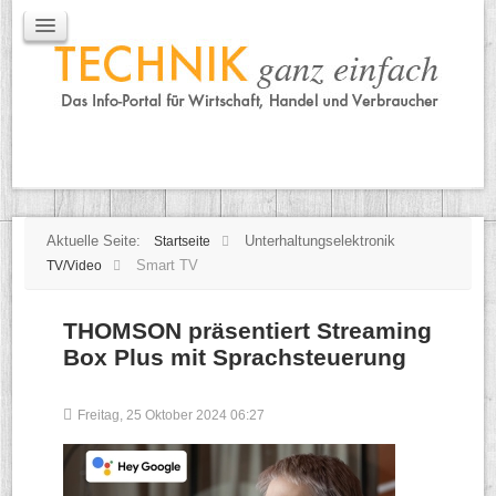
IT / Mobile
Mobile
IT
TK
Tipps
Praxischeck
Aktuelle Seite:
Unterhaltungselektronik
Startseite
Smart TV
TV/Video
THOMSON präsentiert Streaming
Box Plus mit Sprachsteuerung
Freitag, 25 Oktober 2024 06:27