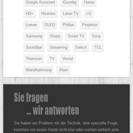
Google Assistant
Grundig
Hama
HD+
Hisense
Laser TV
LG
Loewe
OLED
Philips
Projektor
Samsung
Sharp
Smart TV
Sony
Soundbar
Streaming
Switch
TCL
Thomson
TV
Vestel
Wandhalterung
Xbox
Sie haben ein Problem mit der Technik, eine spezielle Frage,
kommen mit einem Gerät nicht klar oder suchen einfach eine