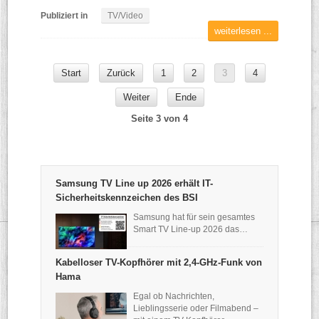
Publiziert in
TV/Video
weiterlesen ...
Start
Zurück
1
2
3
4
Weiter
Ende
Seite 3 von 4
Samsung TV Line up 2026 erhält IT-
Sicherheitskennzeichen des BSI
Samsung hat für sein gesamtes
Smart TV Line-up 2026 das…
Kabelloser TV-Kopfhörer mit 2,4-GHz-Funk von
Hama
Egal ob Nachrichten,
Lieblingsserie oder Filmabend –