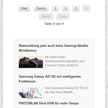
Start
Zurück
1
2
3
4
Weiter
Ende
Seite 4 von 4
Ratenzahlung jetzt auch beim Gaming-Händler
Mindfactory
Ab sofort ist die
Ratenfinanzierungsoption von
Consors Finanz direkt im…
Samsung Galaxy A27 5G mit intelligenten
Funktionen
Das Samsung Galaxy A27 5G ist
da. Das neue Modell…
FRITZ!WLAN Stick 6700 für mehr Tempo