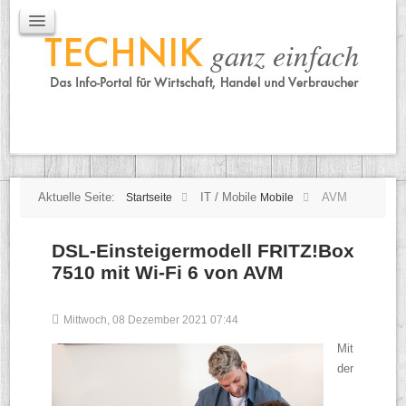
IT / Mobile
Mobile
IT
TK
Tipps
Praxischeck
Aktuelle Seite:
IT / Mobile
AVM
Startseite
Mobile
DSL-Einsteigermodell FRITZ!Box
7510 mit Wi-Fi 6 von AVM
Mittwoch, 08 Dezember 2021 07:44
Mit
der