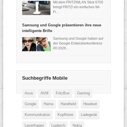
Mit dem FRITZ!WLAN Stick 6700
bringt FRITZ! ein einfaches Wi-
Fi…
Samsung und Google präsentieren ihre neue
intelligente Brille
Samsung und Google haben auf
der Google Entwicklerkonferenz
I/O 2026…
Suchbegriffe Mobile
Asus
AVM
FritzBox
Gaming
Google
Hama
Handheld
Headset
Kommunikation
Kopfhörer
Ladegerät
Leserfragen
Logitech
Nokia