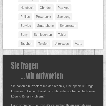
Notebook
Ohrhörer
Pay App
Philips
Powerbank
Samsung
Service
Smartphone
Smartwatch
Sony
Stirnleuchten
Tablet
Taschen
Telefon
Unterwegs
Varta
Sie haben ein Problem mit der Technik, eine spezielle Frage,
kommen mit einem Gerät nicht klar oder suchen einfach eine
Lösung für ein Problem?
Dann schreiben Sie uns! Wir versuchen Ihnen zeitnah eine